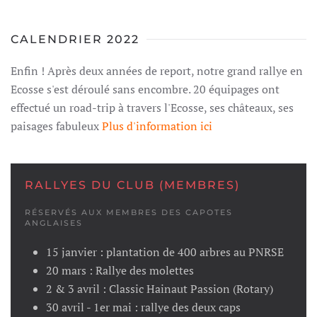
CALENDRIER 2022
Enfin ! Après deux années de report, notre grand rallye en
Ecosse s'est déroulé sans encombre. 20 équipages ont
effectué un road-trip à travers l'Ecosse, ses châteaux, ses
paisages fabuleux
Plus d'information ici
RALLYES DU CLUB (MEMBRES)
RÉSERVÉS AUX MEMBRES DES CAPOTES
ANGLAISES
15 janvier : plantation de 400 arbres au PNRSE
20 mars : Rallye des molettes
2 & 3 avril : Classic Hainaut Passion (Rotary)
30 avril - 1er mai : rallye des deux caps