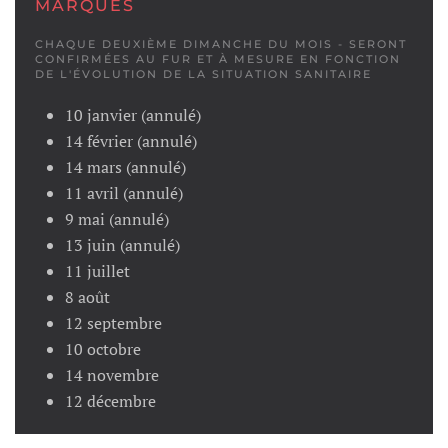
MARQUES
CHAQUE DEUXIÈME DIMANCHE DU MOIS - SERONT
CONFIRMÉES AU FUR ET À MESURE EN FONCTION
DE L'ÉVOLUTION DE LA SITUATION SANITAIRE
10 janvier (annulé)
14 février
(annulé)
14 mars
(annulé)
11 avril
(annulé)
9 mai
(annulé)
13 juin
(annulé)
11 juillet
8 août
12 septembre
10 octobre
14 novembre
12 décembre