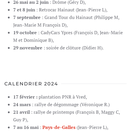
26 mai au 2 juin
: Drôme (Géry D),
7 et 8 juin
: Retrocar Hainaut (Jean-Pierre L),
7 septembre
: Grand Tour du Hainaut (Philippe M,
Jean-Marie M François D),
19 octobre
: CadyCars Ypres (François D, Jean-Marie
M et Dominique B),
29 novembre
: soirée de clôture (Didier H).
CALENDRIER 2024
17 février :
plantation PNR à Vred,
24 mars
: rallye de dégommage (Véronique R.)
21 avril
: rallye de printemps (François B, Maggy C,
Guy P),
7 au 16 mai
:
Pays-de-Galles
(Jean-Pierre L),