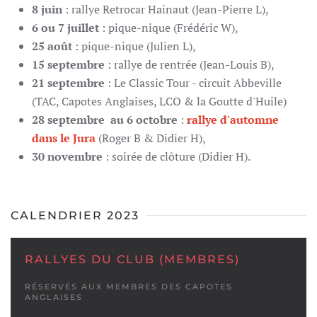
8 juin
: rallye Retrocar Hainaut (Jean-Pierre L),
6 ou 7 juillet
: pique-nique (Frédéric W),
25 août
: pique-nique (Julien L),
15 septembre
: rallye de rentrée (Jean-Louis B),
21 septembre
: Le Classic Tour - circuit Abbeville
(TAC, Capotes Anglaises, LCO & la Goutte d'Huile)
28 septembre au 6 octobre
:
rallye d'automne
dans le Jura
(Roger B & Didier H),
30 novembre
: soirée de clôture (Didier H).
CALENDRIER 2023
RALLYES DU CLUB (MEMBRES)
RÉSERVÉS AUX MEMBRES DES CAPOTES
ANGLAISES